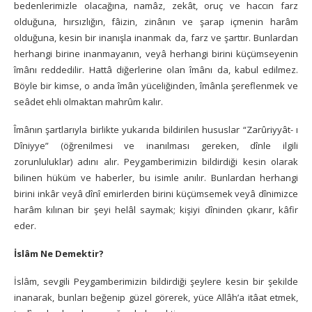
bedenlerimizle olacağına, namâz, zekât, oruç ve haccın farz
olduğuna, hırsızlığın, fâizin, zinânın ve şarap içmenin harâm
olduğuna, kesin bir inanışla inanmak da, farz ve şarttır. Bunlardan
herhangi birine inanmayanın, veyâ herhangi birini küçümseyenin
îmânı reddedilir. Hattâ diğerlerine olan îmânı da, kabul edilmez.
Böyle bir kimse, o anda îmân yüceliğinden, îmânla şereflenmek ve
seâdet ehli olmaktan mahrûm kalır.
Îmânın şartlarıyla birlikte yukarıda bildirilen hususlar “Zarûriyyât- ı
Dîniyye” (öğrenilmesi ve inanılması gereken, dînle ilgili
zorunluluklar) adını alır. Peygamberimizin bildirdiği kesin olarak
bilinen hüküm ve haberler, bu isimle anılır. Bunlardan herhangi
birini inkâr veyâ dînî emirlerden birini küçümsemek veyâ dînimizce
harâm kılınan bir şeyi helâl saymak; kişiyi dîninden çıkarır, kâfir
eder.
İslâm Ne Demektir?
İslâm, sevgili Peygamberimizin bildirdiği şeylere kesin bir şekilde
inanarak, bunları beğenip güzel görerek, yüce Allâh’a itâat etmek,