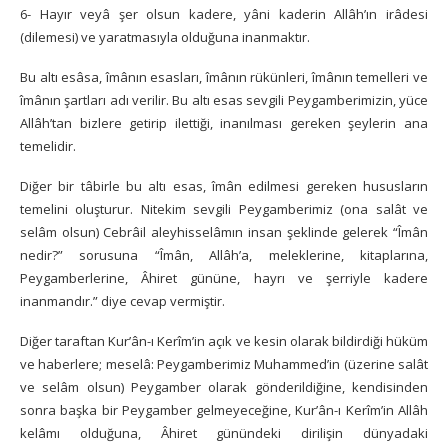
6- Hayır veyâ şer olsun kadere, yâni kaderin Allâh’ın irâdesi
(dilemesi) ve yaratmasıyla olduğuna inanmaktır.
Bu altı esâsa, îmânın esasları, îmânın rükünleri, îmânın temelleri ve
îmânın şartları adı verilir. Bu altı esas sevgili Peygamberimizin, yüce
Allâh’tan bizlere getirip ilettiği, inanılması gereken şeylerin ana
temelidir.
Diğer bir tâbirle bu altı esas, îmân edilmesi gereken hususların
temelini oluşturur. Nitekim sevgili Peygamberimiz (ona salât ve
selâm olsun) Cebrâil aleyhisselâmın insan şeklinde gelerek “Îmân
nedir?” sorusuna “Îmân, Allâh’a, meleklerine, kitaplarına,
Peygamberlerine, Âhiret gününe, hayrı ve şerriyle kadere
inanmandır.” diye cevap vermiştir.
Diğer taraftan Kur’ân-ı Kerîm’in açık ve kesin olarak bildirdiği hüküm
ve haberlere; meselâ: Peygamberimiz Muhammed’in (üzerine salât
ve selâm olsun) Peygamber olarak gönderildiğine, kendisinden
sonra başka bir Peygamber gelmeyeceğine, Kur’ân-ı Kerîm’in Allâh
kelâmı olduğuna, Âhiret günündeki dirilişin dünyadaki