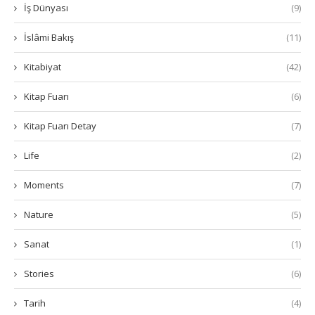
İş Dünyası
(9)
İslâmi Bakış
(11)
Kitabiyat
(42)
Kitap Fuarı
(6)
Kitap Fuarı Detay
(7)
Life
(2)
Moments
(7)
Nature
(5)
Sanat
(1)
Stories
(6)
Tarih
(4)