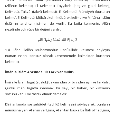
(Allâh’ın kelimesi), El Kelimetü’t Tayyibeh (hoş ve güzel kelime),
Kelimetüt Takvâ (takvâ kelimesi), El Kelimetül Münciyeh (kurtaran
kelime), El Kelimetül Mübârakeh (mübârek kelime) ve Miftâhul İslâm
(İslâm’ın anahtarı) isimleri de verilir. Bu kutlu kelimenin, Allâh
nezdinde çok yüce bir değeri vardır.
لا اِلهَ اِلا الله مُحَمّدٌ رَسُولُ اللهِ
“Lâ İlâhe illallâh Muhammedün Rasûlullâh” kelimesi,
söyleyip
inanan insanı sonsuz olarak Cehennemde kalmaktan kurtaran
kelimedir.
Îmânla İslâm Arasında Bir Fark Var mıdır?
Îmân ile İslâm lügat (sözlük) bakımından birbirinden ayrı ve farklıdır.
Çünkü îmân, lügatta inanmak, bir şeyi, bir haberi, bir kimsenin
sözünü kabul ve tasdîk etmek demektir.
Dînî anlamda ise şehâdet (tevhîd) kelimesini söyleyerek, bunların
mânâsına yâni Allâh’ın varlığına, Allâh’tan başka bir İlâh olmadığına,