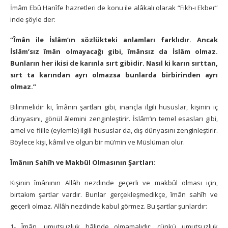
İmâm Ebû Hanîfe hazretleri de konu ile alâkalı olarak “Fıkh-ı Ekber”
inde şöyle der:
“Îmân ile İslâm’ın sözlükteki anlamları farklıdır. Ancak
İslâm’sız îmân olmayacağı gibi, îmânsız da İslâm olmaz.
Bunların her ikisi de karınla sırt gibidir. Nasıl ki karın sırttan,
sırt ta karından ayrı olmazsa bunlarda birbirinden ayrı
olmaz.”
Bilinmelidir ki, îmânın şartları gibi, inançla ilgili hususlar, kişinin iç
dünyasını, gönül âlemini zenginleştirir. İslâm’ın temel esasları gibi,
amel ve fiille (eylemle) ilgili hususlar da, dış dünyasını zenginleştirir.
Böylece kişi, kâmil ve olgun bir mü’min ve Müslüman olur.
Îmânın Sahîh ve Makbûl Olmasının Şartları:
Kişinin îmânının Allâh nezdinde geçerli ve makbûl olması için,
birtakım şartlar vardır. Bunlar gerçekleşmedikçe, îmân sahîh ve
geçerli olmaz. Allâh nezdinde kabul görmez. Bu şartlar şunlardır:
1- Îmân, umutsuzluk hâlinde olmamalıdır; çünkü umutsuzluk