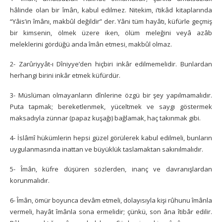
hâlinde olan bir îmân, kabul edilmez. Nitekim, i’tikâd kitaplarında
“Yâis’in îmânı, makbûl değildir” der. Yâni tüm hayâtı, küfürle geçmiş
bir kimsenin, ölmek üzere iken, ölüm meleğini veyâ azâb
meleklerini gördüğü anda îmân etmesi, makbûl olmaz.
2- Zarûriyyât-ı Dîniyye’den hiçbiri inkâr edilmemelidir. Bunlardan
herhangi birini inkâr etmek küfürdür.
3- Müslüman olmayanların dînlerine özgü bir şey yapılmamalıdır.
Puta tapmak; bereketlenmek, yüceltmek ve saygı göstermek
maksadıyla zünnar (papaz kuşağı) bağlamak, haç takınmak gibi.
4- İslâmî hükümlerin hepsi güzel görülerek kabul edilmeli, bunların
uygulanmasında inattan ve büyüklük taslamaktan sakınılmalıdır.
5- Îmân, küfre düşüren sözlerden, inanç ve davranışlardan
korunmalıdır.
6- Îmân, ömür boyunca devâm etmeli, dolayısıyla kişi rûhunu îmânla
vermeli, hayât îmânla sona ermelidir; çünkü, son âna îtibâr edilir.