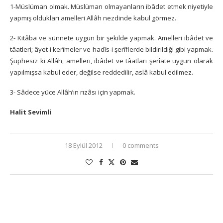
1-Müslüman olmak. Müslüman olmayanların ibâdet etmek niyetiyle
yapmış oldukları amelleri Allâh nezdinde kabul görmez.
2- Kitâba ve sünnete uygun bir şekilde yapmak. Amelleri ibâdet ve
tâatleri; âyet-i kerîmeler ve hadîs-i şerîflerde bildirildiği gibi yapmak.
Şüphesiz ki Allâh, amelleri, ibâdet ve tâatları şerîate uygun olarak
yapılmışsa kabul eder, değilse reddedilir, aslâ kabul edilmez.
3- Sâdece yüce Allâh’ın rızâsı için yapmak.
Halit Sevimli
18 Eylül 2012
0 comments