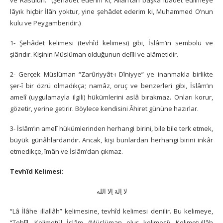
ve Rasûluh.” (Şehâdet ederim ki, Allâh’tan başka ibâdet edilmeye
lâyık hiçbir İlâh yoktur, yine şehâdet ederim ki, Muhammed O’nun
kulu ve Peygamberidir.)
1- Şehâdet kelimesi (tevhîd kelimesi) gibi, İslâm’ın sembolü ve
şiârıdır. Kişinin Müslüman olduğunun delîli ve alâmetidir.
2- Gerçek Müslüman “Zarûriyyât-ı Dîniyye” ye inanmakla birlikte
şer-î bir özrü olmadıkça; namâz, oruç ve benzerleri gibi, İslâm’ın
amelî (uygulamayla ilgili) hükümlerini aslâ bırakmaz. Onları korur,
gözetir, yerine getirir. Böylece kendisini Âhiret gününe hazırlar.
3- İslâm’ın amelî hükümlerinden herhangi birini, bile bile terk etmek,
büyük günâhlardandır. Ancak, kişi bunlardan herhangi birini inkâr
etmedikçe, îmân ve İslâm’dan çıkmaz.
Tevhîd Kelimesi:
لا اِلهَ اِلا الله
“Lâ İlâhe illallâh” kelimesine, tevhîd kelimesi denilir. Bu kelimeye,
“Tehlîl, Kelimetül İslâm (Müslüman oluş kelimesi), Kelimetullâh