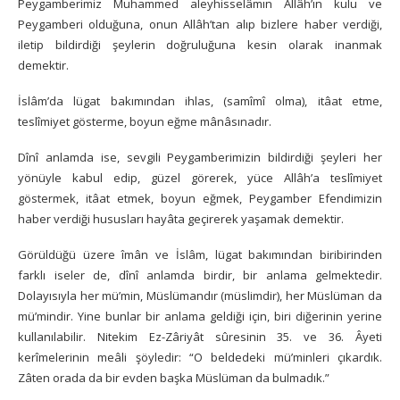
Peygamberimiz Muhammed aleyhisselâmın Allâh’ın kulu ve
Peygamberi olduğuna, onun Allâh’tan alıp bizlere haber verdiği,
iletip bildirdiği şeylerin doğruluğuna kesin olarak inanmak
demektir.
İslâm’da lügat bakımından ihlas, (samîmî olma), itâat etme,
teslîmiyet gösterme, boyun eğme mânâsınadır.
Dînî anlamda ise, sevgili Peygamberimizin bildirdiği şeyleri her
yönüyle kabul edip, güzel görerek, yüce Allâh’a teslîmiyet
göstermek, itâat etmek, boyun eğmek, Peygamber Efendimizin
haber verdiği hususları hayâta geçirerek yaşamak demektir.
Görüldüğü üzere îmân ve İslâm, lügat bakımından biribirinden
farklı iseler de, dînî anlamda birdir, bir anlama gelmektedir.
Dolayısıyla her mü’min, Müslümandır (müslimdir), her Müslüman da
mü’mindir. Yine bunlar bir anlama geldiği için, biri diğerinin yerine
kullanılabilir. Nitekim Ez-Zâriyât sûresinin 35. ve 36. Âyeti
kerîmelerinin meâli şöyledir: “O beldedeki mü’minleri çıkardık.
Zâten orada da bir evden başka Müslüman da bulmadık.”