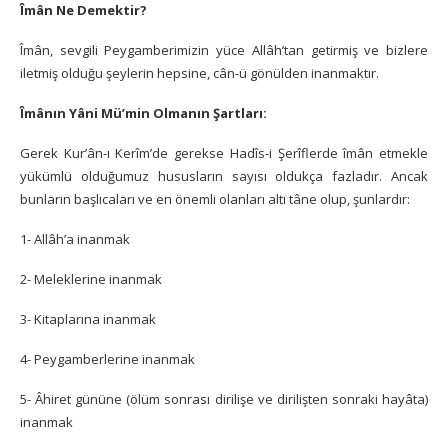
Îmân Ne Demektir?
Îmân, sevgili Peygamberimizin yüce Allâh’tan getirmiş ve bizlere
iletmiş olduğu şeylerin hepsine, cân-ü gönülden inanmaktır.
Îmânın Yâni Mü’min Olmanın Şartları:
Gerek Kur’ân-ı Kerîm’de gerekse Hadîs-i Şerîflerde îmân etmekle
yükümlü olduğumuz hususların sayısı oldukça fazladır. Ancak
bunların başlıcaları ve en önemli olanları altı tâne olup, şunlardır:
1- Allâh’a inanmak
2- Meleklerine inanmak
3- Kitaplarına inanmak
4- Peygamberlerine inanmak
5- Âhiret gününe (ölüm sonrası dirilişe ve dirilişten sonraki hayâta)
inanmak