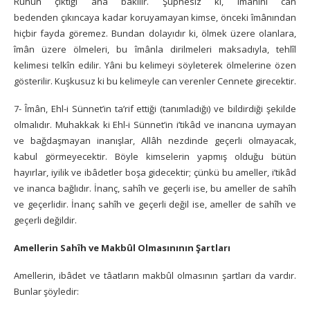
Rûhun çıktığı âna bakılır. Şüphesiz ki, îmânını can
bedenden çıkıncaya kadar koruyamayan kimse, önceki îmânından
hiçbir fayda göremez. Bundan dolayıdır ki, ölmek üzere olanlara,
îmân üzere ölmeleri, bu îmânla dirilmeleri maksadıyla, tehlîl
kelimesi telkîn edilir. Yâni bu kelimeyi söyleterek ölmelerine özen
gösterilir. Kuşkusuz ki bu kelimeyle can verenler Cennete girecektir.
7- Îmân, Ehl-i Sünnet’in ta’rif ettiği (tanımladığı) ve bildirdiği şekilde
olmalıdır. Muhakkak ki Ehl-i Sünnet’in i’tikâd ve inancına uymayan
ve bağdaşmayan inanışlar, Allâh nezdinde geçerli olmayacak,
kabul görmeyecektir. Böyle kimselerin yapmış olduğu bütün
hayırlar, iyilik ve ibâdetler boşa gidecektir; çünkü bu ameller, i’tikâd
ve inanca bağlıdır. İnanç, sahîh ve geçerli ise, bu ameller de sahîh
ve geçerlidir. İnanç sahîh ve geçerli değil ise, ameller de sahîh ve
geçerli değildir.
Amellerin Sahîh ve Makbûl Olmasınının Şartları
Amellerin, ibâdet ve tâatların makbûl olmasının şartları da vardır.
Bunlar şöyledir: