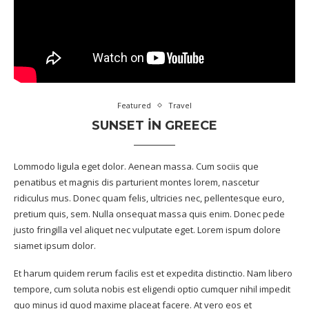
Featured
Travel
SUNSET IN GREECE
Lommodo ligula eget dolor. Aenean massa. Cum sociis que
penatibus et magnis dis parturient montes lorem, nascetur
ridiculus mus. Donec quam felis, ultricies nec, pellentesque euro,
pretium quis, sem. Nulla onsequat massa quis enim. Donec pede
justo fringilla vel aliquet nec vulputate eget. Lorem ispum dolore
siamet ipsum dolor.
Et harum quidem rerum facilis est et expedita distinctio. Nam libero
tempore, cum soluta nobis est eligendi optio cumquer nihil impedit
quo minus id quod maxime placeat facere. At vero eos et