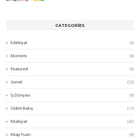
CATEGORIES
Edebiyat
(6)
Ekonomi
(6)
Featured
(6)
Genel
(23)
İş Dünyası
(9)
İslâmi Bakış
(11)
Kitabiyat
(42)
Kitap Fuarı
(6)