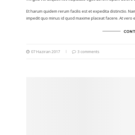
Et harum quidem rerum facilis est et expedita distinctio. Na
impedit quo minus id quod maxime placeat facere. At vero e
CONT
07 Haziran 2017
3 comments