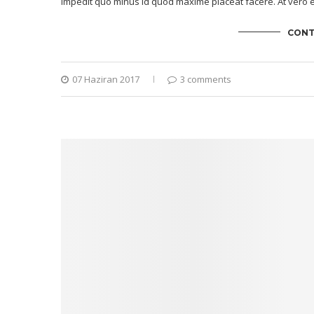
impedit quo minus id quod maxime placeat facere. At vero e
CONT
07 Haziran 2017
3 comments