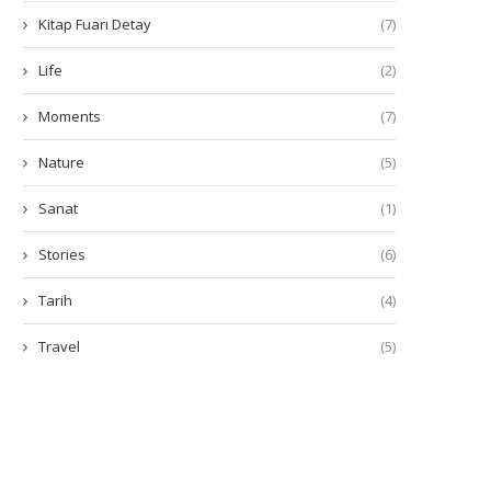
Kitap Fuarı Detay
(7)
Life
(2)
Moments
(7)
Nature
(5)
Sanat
(1)
Stories
(6)
Tarih
(4)
Travel
(5)