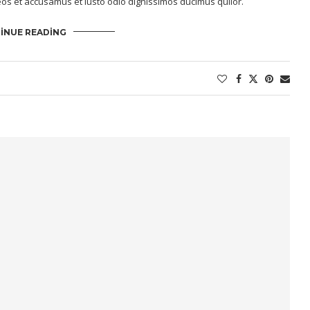
os et accusamus et iusto odio dignissimos ducimus quilor.
INUE READING