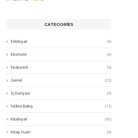
CATEGORIES
Edebiyat
(6)
Ekonomi
(6)
Featured
(6)
Genel
(23)
İş Dünyası
(9)
İslâmi Bakış
(11)
Kitabiyat
(42)
Kitap Fuarı
(6)