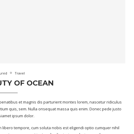
ured
Travel
UTY OF OCEAN
enatibus et magnis dis parturient montes lorem, nascetur ridiculus
retium quis, sem. Nulla onsequat massa quis enim. Donec pede justo
 siamet ipsum dolor.
m libero tempore, cum soluta nobis est eligendi optio cumquer nihil