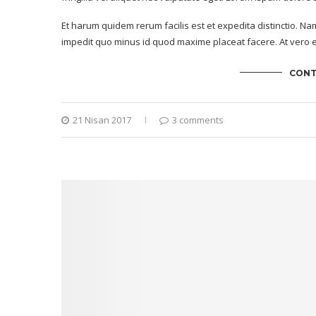
Et harum quidem rerum facilis est et expedita distinctio. Na
impedit quo minus id quod maxime placeat facere. At vero e
CONT
21 Nisan 2017
3 comments