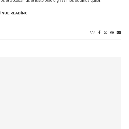
os et accusamus et iusto odio dignissimos ducimus quilor.
INUE READING