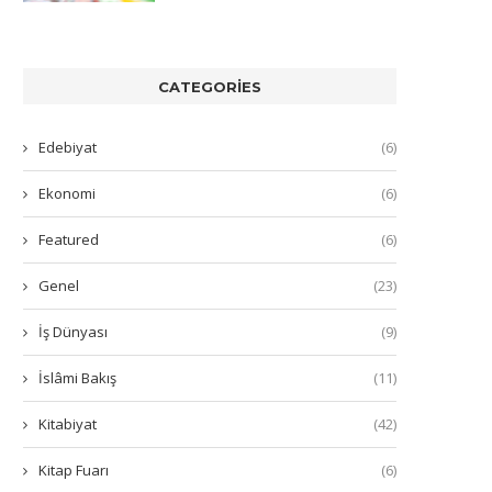
CATEGORIES
Edebiyat
(6)
Ekonomi
(6)
Featured
(6)
Genel
(23)
İş Dünyası
(9)
İslâmi Bakış
(11)
Kitabiyat
(42)
Kitap Fuarı
(6)