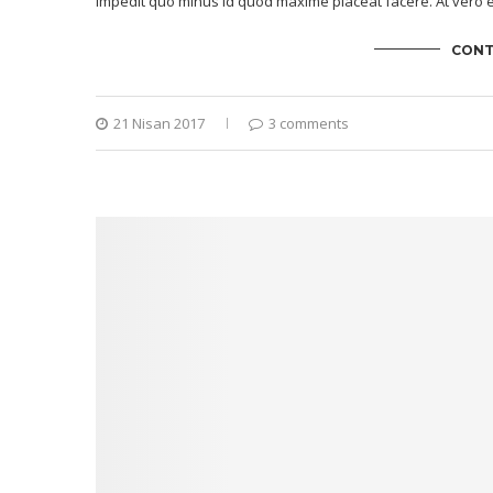
impedit quo minus id quod maxime placeat facere. At vero e
CONT
21 Nisan 2017
3 comments