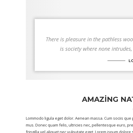
There is pleasure in the pathless wood
is society where none intrudes,
L
AMAZING NA
Lommodo ligula eget dolor. Aenean massa. Cum sociis que p
mus. Donec quam felis, ultricies nec, pellentesque euro, p
fringilla vel aliquet nec vulputate eget. Lorem ispum dolore