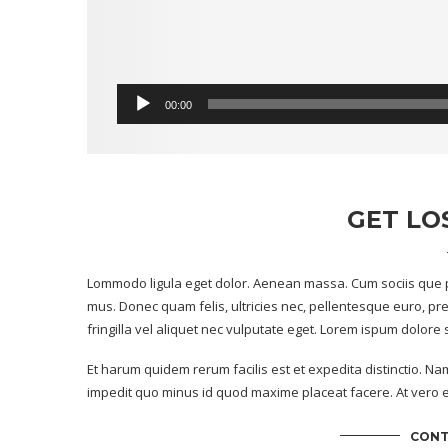
00:00
GET LO
Lommodo ligula eget dolor. Aenean massa. Cum sociis que p
mus. Donec quam felis, ultricies nec, pellentesque euro, p
fringilla vel aliquet nec vulputate eget. Lorem ispum dolore
Et harum quidem rerum facilis est et expedita distinctio. Na
impedit quo minus id quod maxime placeat facere. At vero e
CONT