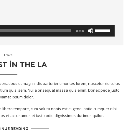
Ses
Yukarı/aşağı
tuşları
00:00
oynatıcı
ile
sesi
artırın
ya
da
Travel
azaltın.
ST IN THE LA
enatibus et magnis dis parturient montes lorem, nascetur ridiculus
retium quis, sem. Nulla onsequat massa quis enim. Donec pede justo
 siamet ipsum dolor.
m libero tempore, cum soluta nobis est eligendi optio cumquer nihil
os et accusamus et iusto odio dignissimos ducimus quilor.
INUE READING