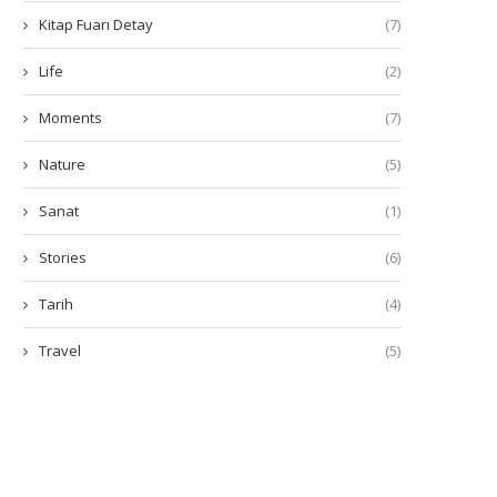
Kitap Fuarı Detay
(7)
Life
(2)
Moments
(7)
Nature
(5)
Sanat
(1)
Stories
(6)
Tarih
(4)
Travel
(5)