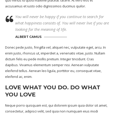
quo minus id quod maxime placeat facere. At vero eos et
accusamus et iusto odio dignissimos ducimus quilor.
You will never be happy if you continue to search for
what happiness consists of. You will never live if you are
looking for the meaning of life.
ALBERT CAMUS
Donec pede justo, fringilla vel, aliquet nec, vulputate eget, arcu. In
enim justo, rhoncus ut, imperdiet a, venenatis vitae, justo. Nullam
dictum felis eu pede mollis pretium. Integer tincidunt. Cras
dapibus. Vivamus elementum semper nisi. Aenean vulputate
eleifend tellus. Aenean leo ligula, porttitor eu, consequat vitae,
eleifend ac, enim.
LOVE WHAT YOU DO. DO WHAT
YOU LOVE
Neque porro quisquam est, qui dolorem ipsum quia dolor sit amet,
consectetur, adipisci velit, sed quia non numquam eius modi