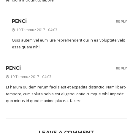
tempora incidunt ut labore.
PENCI
REPLY
19 Temmuz 2017 - 04:03
Quis autem vel eum iure reprehenderit qui in ea voluptate velit
esse quam nihil.
PENCI
REPLY
19 Temmuz 2017 - 04:03
Et harum quidem rerum facilis est et expedita distinctio. Nam libero
tempore, cum soluta nobis est eligendi optio cumque nihil impedit
quo minus id quod maxime placeat facere.
LEAVE A COMMENT