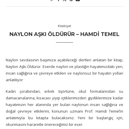
Kitabiyat
NAYLON AŞKI ÖLDÜRÜR – HAMDI TEMEL
Naylon sevdasının başımıza açabileceği dertleri anlatan bir kitap,
Naylon Aşkı Öldürür. Eserde naylon ve plastiğin hayatımızdaki yeri,
insan sağlığına ve çevreye etkileri ve naylonsuz bir hayatın yolları
anlatılıyor
Kadın çorabından, erkek tişörtüne, okul formalarından su
damacanalarına, kısacası yiyip içtiklerimizden giydiklerimize kadar
hayatımızın her alanında yer bulan naylonun insan sağlığına ve
doğal çevreye etkilerini, konunun uzmanı Prof. Hamdi Temel’in
anlatımıyla bu kitapta bulacaksınız. Yeni bir başlangıç için,
okunmasını hararetle önereceğimiz bir eser.