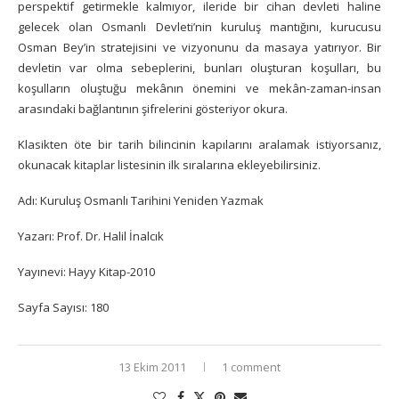
perspektif getirmekle kalmıyor, ileride bir cihan devleti haline
gelecek olan Osmanlı Devleti’nin kuruluş mantığını, kurucusu
Osman Bey’in stratejisini ve vizyonunu da masaya yatırıyor. Bir
devletin var olma sebeplerini, bunları oluşturan koşulları, bu
koşulların oluştuğu mekânın önemini ve mekân-zaman-insan
arasındaki bağlantının şifrelerini gösteriyor okura.
Klasikten öte bir tarih bilincinin kapılarını aralamak istiyorsanız,
okunacak kitaplar listesinin ilk sıralarına ekleyebilirsiniz.
Adı: Kuruluş Osmanlı Tarihini Yeniden Yazmak
Yazarı: Prof. Dr. Halil İnalcık
Yayınevi: Hayy Kitap-2010
Sayfa Sayısı: 180
13 Ekim 2011
1 comment