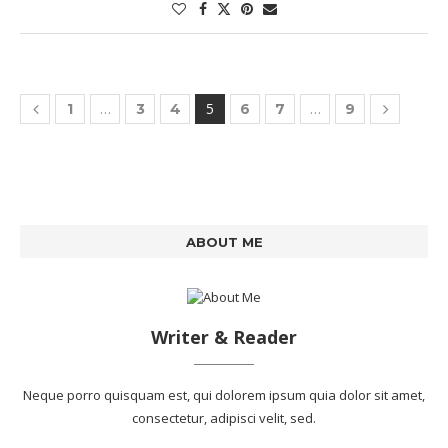
…
5
…
1
3
4
6
7
9
ABOUT ME
Writer & Reader
Neque porro quisquam est, qui dolorem ipsum quia dolor sit amet,
consectetur, adipisci velit, sed.