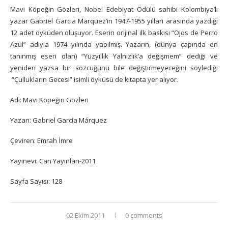
Mavi Köpeğin Gözleri, Nobel Edebiyat Ödülü sahibi Kolombiya’lı
yazar Gabriel Garcia Marquez’in 1947-1955 yılları arasında yazdığı
12 adet öyküden oluşuyor. Eserin orijinal ilk baskısı “Ojos de Perro
Azul” adıyla 1974 yılında yapılmış. Yazarın, (dünya çapında en
tanınmış eseri olan) “Yüzyıllık Yalnızlık’a değişmem” dediği ve
yeniden yazsa bir sözcüğünü bile değiştirmeyeceğini söylediği
“Çullukların Gecesi” isimli öyküsü de kitapta yer alıyor.
Adı: Mavi Köpeğin Gözleri
Yazarı: Gabriel García Márquez
Çeviren: Emrah İmre
Yayınevi: Can Yayınları-2011
Sayfa Sayısı: 128
02 Ekim 2011
0 comments