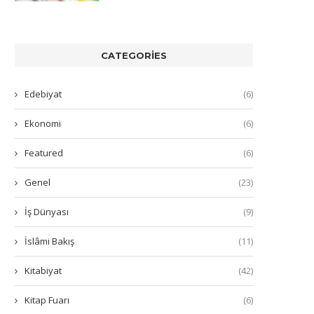
CATEGORIES
Edebiyat
(6)
Ekonomi
(6)
Featured
(6)
Genel
(23)
İş Dünyası
(9)
İslâmi Bakış
(11)
Kitabiyat
(42)
Kitap Fuarı
(6)