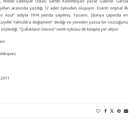
, Nobel Edebiyat Ödülü sahibi Kolombiya’lı yazar Gabriel Garcia
ılları arasında yazdığı 12 adet öyküden oluşuyor. Eserin orijinal ilk
o Azul” adıyla 1974 yılında yapılmış. Yazarın, (dünya çapında en
Yüzyıllık Yalnızlık’a değişmem” dediği ve yeniden yazsa bir sözcüğünü
 söylediği “Çullukların Gecesi” isimli öyküsü de kitapta yer alıyor.
eri
a Márquez
-2011