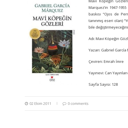
Mavi Köpeğin Gözleri
Marquez’in 1947-1955 y
baskısı “Ojos de Perr
tanınmış eseri olan) “
bile değiştirmeyeceğini
Adı: Mavi Köpeğin Gözl
Yazarı: Gabriel Garcí
Çeviren: Emrah İmre
Yayınevi: Can Yayınları
Sayfa Sayısı: 128
02 Ekim 2011
0 comments