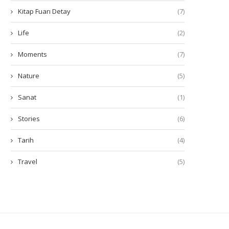
Kitap Fuarı Detay
(7)
Life
(2)
Moments
(7)
Nature
(5)
Sanat
(1)
Stories
(6)
Tarih
(4)
Travel
(5)