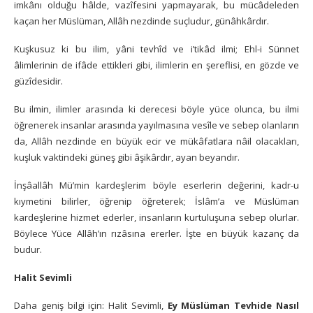
imkânı olduğu hâlde, vazîfesini yapmayarak, bu mücâdeleden
kaçan her Müslüman, Allâh nezdinde suçludur, günâhkârdır.
Kuşkusuz ki bu ilim, yâni tevhîd ve i’tikâd ilmi; Ehl-i Sünnet
âlimlerinin de ifâde ettikleri gibi, ilimlerin en şereflisi, en gözde ve
güzîdesidir.
Bu ilmin, ilimler arasında ki derecesi böyle yüce olunca, bu ilmi
öğrenerek insanlar arasında yayılmasına vesîle ve sebep olanların
da, Allâh nezdinde en büyük ecir ve mükâfatlara nâil olacakları,
kuşluk vaktindeki güneş gibi âşikârdır, ayan beyandır.
İnşâallâh Mü’min kardeşlerim böyle eserlerin değerini, kadr-u
kıymetini bilirler, öğrenip öğreterek; İslâm’a ve Müslüman
kardeşlerine hizmet ederler, insanların kurtuluşuna sebep olurlar.
Böylece Yüce Allâh’ın rızâsına ererler. İşte en büyük kazanç da
budur.
Halit Sevimli
Daha geniş bilgi için: Halit Sevimli,
Ey Müslüman Tevhide Nasıl