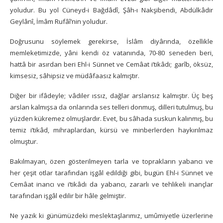
yoludur. Bu yol Cüneyd-i Bağdâdî, Şâh-ı Nakşibendi, Abdülkâdir
Geylânî, İmâm Rufâî’nin yoludur.
Doğrusunu söylemek gerekirse, İslâm diyârında, özellikle
memleketimizde, yâni kendi öz vatanında, 70-80 seneden beri,
hattâ bir asırdan beri Ehl-i Sünnet ve Cemâat i’tikâdı; garîb, öksüz,
kimsesiz, sâhipsiz ve müdâfaasız kalmıştır.
Diğer bir ifâdeyle; vâdiler ıssız, dağlar arslansız kalmıştır. Üç beş
arslan kalmışsa da onlarında ses telleri donmuş, dilleri tutulmuş, bu
yüzden kükremez olmuşlardır. Evet, bu sâhada suskun kalınmış, bu
temiz i’tikâd, mihraplardan, kürsü ve minberlerden haykırılmaz
olmuştur.
Bakılmayan, özen gösterilmeyen tarla ve toprakların yabancı ve
her çeşit otlar tarafından işgâl edildiği gibi, bugün Ehl-i Sünnet ve
Cemâat inancı ve i’tikâdı da yabancı, zararlı ve tehlikeli inançlar
tarafından işgâl edilir bir hâle gelmiştir.
Ne yazık ki günümüzdeki meslektaşlarımız, umûmiyetle üzerlerine