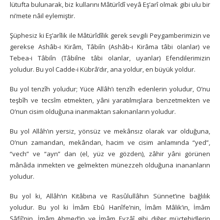
lütufta bulunarak, biz kullarını Mâtürîdî veyâ Eş’arî olmak gibi ulu bir
ni’mete nâil eylemiştir.
Şüphesiz ki Eş’arîlik ile Mâtürîdîlik gerek sevgili Peygamberimizin ve
gerekse Ashâb-ı Kirâm, Tâbiîn (Ashâb-ı Kirâma tâbi olanlar) ve
Tebea-i Tâbiîn (Tâbiîne tâbi olanlar, uyanlar) Efendilerimizin
yoludur. Bu yol Cadde-i Kübrâ’dır, ana yoldur, en büyük yoldur.
Bu yol tenzîh yoludur; Yüce Allâh’ı tenzîh edenlerin yoludur, O’nu
teşbîh ve tecsîm etmekten, yâni yaratılmışlara benzetmekten ve
O’nun cisim olduğuna inanmaktan sakınanların yoludur.
Bu yol Allâh’ın yersiz, yönsüz ve mekânsız olarak var olduğuna,
O’nun zamandan, mekândan, hacim ve cisim anlamında “yed”,
“vech” ve “ayn” dan (el, yüz ve gözden), zâhir yâni görünen
mânâda inmekten ve gelmekten münezzeh olduğuna inananların
yoludur.
Bu yol ki, Allâh’ın Kitâbına ve Rasûlullâhın Sünnet’ine bağlılık
yoludur. Bu yol ki İmâm Ebû Hanîfe’nin, İmâm Mâlik’in, İmâm
Şâfiî’nin, İmâm Ahmed’in ve İmâm Evzâî gibi diğer müctehidlerin