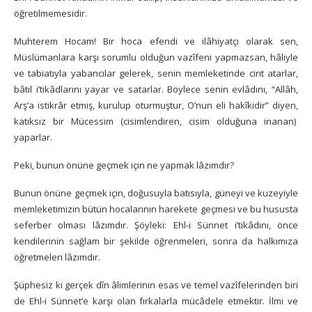
öğretilmemesidir.
Muhterem Hocam! Bir hoca efendi ve ilâhiyatçı olarak sen,
Müslümanlara karşı sorumlu olduğun vazîfeni yapmazsan, hâliyle
ve tabiatıyla yabancılar gelerek, senin memleketinde cirit atarlar,
bâtıl i’tikâdlarını yayar ve satarlar. Böylece senin evlâdını, “Allâh,
Arş’a istikrâr etmiş, kurulup oturmuştur, O’nun eli hakîkidir” diyen,
katıksız bir Mücessim (cisimlendiren, cisim olduğuna inanan)
yaparlar.
Peki, bunun önüne geçmek için ne yapmak lâzımdır?
Bunun önüne geçmek için, doğusuyla batısıyla, güneyi ve kuzeyiyle
memleketimizin bütün hocalarının harekete geçmesi ve bu hususta
seferber olması lâzımdır. Şöyleki: Ehl-i Sünnet i’tikâdını, önce
kendilerinin sağlam bir şekilde öğrenmeleri, sonra da halkımıza
öğretmeleri lâzımdır.
Şüphesiz ki gerçek dîn âlimlerinin esas ve temel vazîfelerinden biri
de Ehl-i Sünnet’e karşı olan fırkalarla mücâdele etmektir. İlmi ve