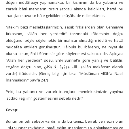
düşen müdâfaayı yapmamakta, bir kısmının da bu yabancı ve
zararlı bâtıl inançların te’siri (etkisi) altında kaldıkları, hattâ bu
inançları savunur hâle geldikleri müşâhade edilmektedir.
Nitekim bâzı meslektaşlarımızın, sapık fırkalardan olan Cehmiyye
fırkasının, “Allâh her yerdedir” tarzındaki ifâdesinin doğru
olduğunu, böyle söylemekte bir mahsur olmadığını iddiâ ve hattâ
müdafaa ettikleri görülmüştür. Hâlbuki bu ibârenin, ne niyet ile
olursa olsun, Ehl-i Sünnet’e göre söylenmesi sakıncalıdır. Açıkçası
“Allâh her yerdedir” sözü, Ehl-i Sünnet’e göre yanlış ve bâtıldır.
Yegâne doğru olan, الله مَوْجُودٌ بِلا مَكَانٍ (Allâh mekânsız olarak
vardır) ifâdesidir. (Geniş bilgi için bkz. “Müslüman Allâh’a Nasıl
İnanmalıdır?” Sayfa 247)
Peki, bu yabancı ve zararlı inançların memleketimizde yayılma
istidâdı (eğilimi) göstermesinin sebebi nedir?
Cevap:
Bunun bir tek sebebi vardır; o da bu temiz, berrak ve nezih olan
Ehl-i Sünnet i’tikâdının ihmâl edilip, insanlarımıza anlatılmaması ve