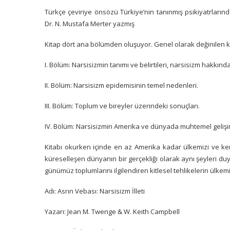
Türkçe çeviriye önsözü Türkiye’nin tanınmış psikiyatrların
Dr. N. Mustafa Merter yazmış
Kitap dört ana bölümden oluşuyor. Genel olarak değinilen k
I. Bölüm: Narsisizmin tanımı ve belirtileri, narsisizm hakkınd
II. Bölüm: Narsisizm epidemisinin temel nedenleri.
III. Bölüm: Toplum ve bireyler üzerindeki sonuçları.
IV. Bölüm: Narsisizmin Amerika ve dünyada muhtemel gelişim
Kitabı okurken içinde en az Amerika kadar ülkemizi ve kend
küreselleşen dünyanın bir gerçekliği olarak aynı şeyleri du
günümüz toplumlarını ilgilendiren kitlesel tehlikelerin ülkem
Adı: Asrın Vebası: Narsisizm İlleti
Yazarı: Jean M. Twenge & W. Keith Campbell