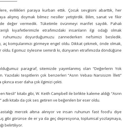
lere, evlilikleri paraya kurban ettik. Çocuk sevgisini abarttık, her
ya alışmış doymak bilmez nesiller yetiştirdik. Bilim, sanat ve fikir
de değer vermedik. Tüketimle övünmeyi marifet saydık. Pahalı
sterişli kıyafetlerimizle etrafımızdaki insanların ilgi odağı olmak
, ruhumuzu doyurduğumuzu zannederken nefsimizi besledik.
mı, aç komşularımızı görmeye engel oldu. Dikkat çekmek, önde olmak,
ur oldu. Egomuz öylesine semirdi ki, dünyanın etrafımızda döndüğüne
 olduğumuz paragraf, sitemizde yayımlanmış olan “
Değerlerin Yok
an. Yazıdaki tespitlerin çok benzerleri “Asrın Vebası Narsisizm İlleti”
 çıkınca eser daha çok ilgimizi çekti.
en Nesli
” kitabı gibi, W. Keith Campbell ile birlikte kaleme aldığı “Asrın
” adlı kitabı da çok ses getiren ve beğenilen bir eser oldu.
astalığı mercek altına alınıyor ve insan ruhunun fast food’u diye
rmuş gibi görünse de er ya da geç depresyona, toplumsal yozlaşmaya,
ı belirtiliyor.