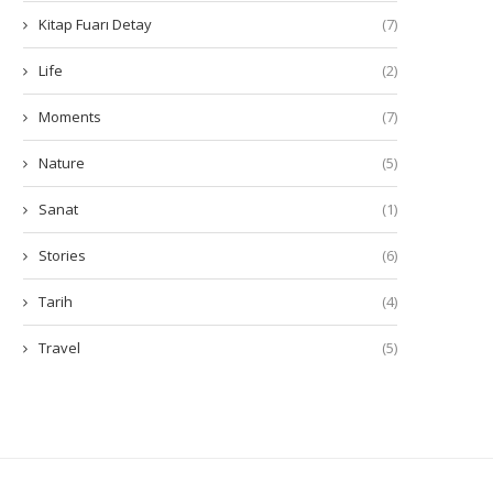
Kitap Fuarı Detay
(7)
Life
(2)
Moments
(7)
Nature
(5)
Sanat
(1)
Stories
(6)
Tarih
(4)
Travel
(5)