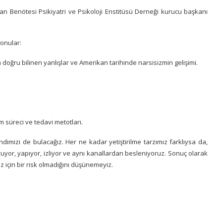
dan Benötesi Psikiyatri ve Psikoloji Enstitüsü Derneği kurucu başkanı
onular:
a doğru bilinen yanlışlar ve Amerikan tarihinde narsisizmin gelişimi.
 süreci ve tedavi metotları.
imizi de bulacağız. Her ne kadar yetiştirilme tarzımız farklıysa da,
yuyor, yapıyor, izliyor ve aynı kanallardan besleniyoruz. Sonuç olarak
iz için bir risk olmadığını düşünemeyiz.