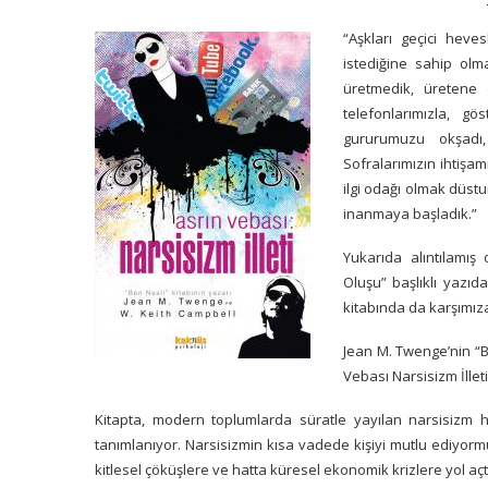
“Aşkları geçici heves
istediğine sahip olma
üretmedik, üretene 
telefonlarımızla, gö
gururumuzu okşadı
Sofralarımızın ihtişa
ilgi odağı olmak düst
inanmaya başladık.”
Yukarıda alıntılamış
Oluşu
” başlıklı yazıd
kitabında da karşımıza
Jean M. Twenge’nin “
B
Vebası Narsisizm İlleti
Kitapta, modern toplumlarda süratle yayılan narsisizm h
tanımlanıyor. Narsisizmin kısa vadede kişiyi mutlu ediyo
kitlesel çöküşlere ve hatta küresel ekonomik krizlere yol açtığ