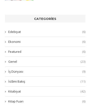
CATEGORIES
Edebiyat
(6)
Ekonomi
(6)
Featured
(6)
Genel
(23)
İş Dünyası
(9)
İslâmi Bakış
(11)
Kitabiyat
(42)
Kitap Fuarı
(6)