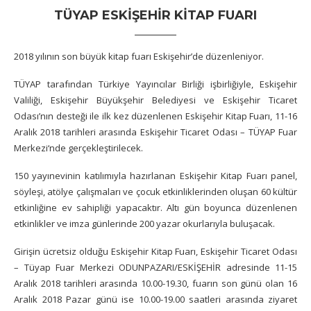
TÜYAP ESKIŞEHIR KITAP FUARI
2018 yılının son büyük kitap fuarı Eskişehir’de düzenleniyor.
TÜYAP tarafından Türkiye Yayıncılar Birliği işbirliğiyle, Eskişehir
Valiliği, Eskişehir Büyükşehir Belediyesi ve Eskişehir Ticaret
Odası’nın desteği ile ilk kez düzenlenen Eskişehir Kitap Fuarı, 11-16
Aralık 2018 tarihleri arasında Eskişehir Ticaret Odası – TÜYAP Fuar
Merkezi‘nde gerçekleştirilecek.
150 yayınevinin katılımıyla hazırlanan Eskişehir Kitap Fuarı panel,
söyleşi, atölye çalışmaları ve çocuk etkinliklerinden oluşan 60 kültür
etkinliğine ev sahipliği yapacaktır. Altı gün boyunca düzenlenen
etkinlikler ve imza günlerinde 200 yazar okurlarıyla buluşacak.
Girişin ücretsiz olduğu Eskişehir Kitap Fuarı, Eskişehir Ticaret Odası
– Tüyap Fuar Merkezi ODUNPAZARI/ESKİŞEHİR adresinde 11-15
Aralık 2018 tarihleri arasında 10.00-19.30, fuarın son günü olan 16
Aralık 2018 Pazar günü ise 10.00-19.00 saatleri arasında ziyaret