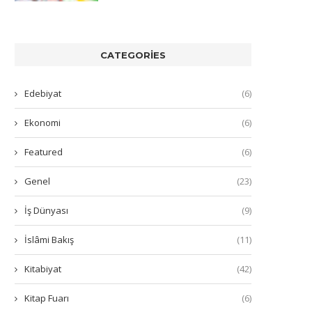
CATEGORIES
Edebiyat
(6)
Ekonomi
(6)
Featured
(6)
Genel
(23)
İş Dünyası
(9)
İslâmi Bakış
(11)
Kitabiyat
(42)
Kitap Fuarı
(6)