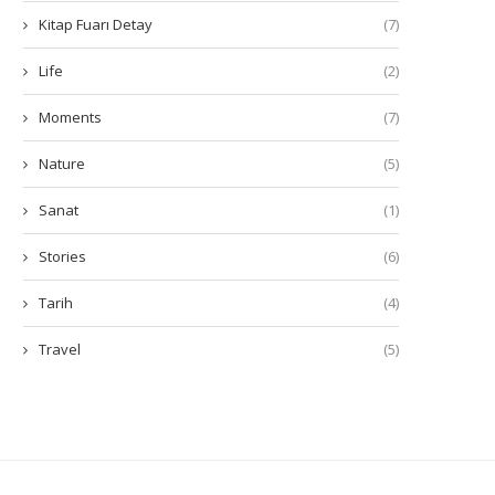
Kitap Fuarı Detay
(7)
Life
(2)
Moments
(7)
Nature
(5)
Sanat
(1)
Stories
(6)
Tarih
(4)
Travel
(5)