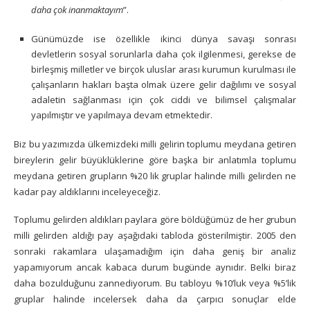
daha çok inanmaktayım
”.
Günümüzde ise özellikle ikinci dünya savaşı sonrası
devletlerin sosyal sorunlarla daha çok ilgilenmesi, gerekse de
birleşmiş milletler ve birçok uluslar arası kurumun kurulması ile
çalışanların hakları başta olmak üzere gelir dağılımı ve sosyal
adaletin sağlanması için çok ciddi ve bilimsel çalışmalar
yapılmıştır ve yapılmaya devam etmektedir.
Biz bu yazımızda ülkemizdeki milli gelirin toplumu meydana getiren
bireylerin gelir büyüklüklerine göre başka bir anlatımla toplumu
meydana getiren grupların %20 lik gruplar halinde milli gelirden ne
kadar pay aldıklarını inceleyeceğiz.
Toplumu gelirden aldıkları paylara göre böldüğümüz de her grubun
milli gelirden aldığı pay aşağıdaki tabloda gösterilmiştir. 2005 den
sonraki rakamlara ulaşamadığım için daha geniş bir analiz
yapamıyorum ancak kabaca durum bugünde aynıdır. Belki biraz
daha bozulduğunu zannediyorum. Bu tabloyu %10’luk veya %5’lik
gruplar halinde incelersek daha da çarpıcı sonuçlar elde