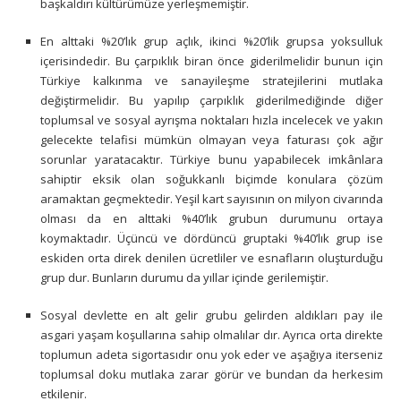
başkaldırı kültürümüze yerleşmemiştir.
En alttaki %20’lık grup açlık, ikinci %20’lik grupsa yoksulluk
içerisindedir. Bu çarpıklık biran önce giderilmelidir bunun için
Türkiye kalkınma ve sanayileşme stratejilerini mutlaka
değiştirmelidir. Bu yapılıp çarpıklık giderilmediğinde diğer
toplumsal ve sosyal ayrışma noktaları hızla incelecek ve yakın
gelecekte telafisi mümkün olmayan veya faturası çok ağır
sorunlar yaratacaktır. Türkiye bunu yapabilecek imkânlara
sahiptir eksik olan soğukkanlı biçimde konulara çözüm
aramaktan geçmektedir. Yeşil kart sayısının on milyon civarında
olması da en alttaki %40’lık grubun durumunu ortaya
koymaktadır. Üçüncü ve dördüncü gruptaki %40’lık grup ise
eskiden orta direk denilen ücretliler ve esnafların oluşturduğu
grup dur. Bunların durumu da yıllar içinde gerilemiştir.
Sosyal devlette en alt gelir grubu gelirden aldıkları pay ile
asgari yaşam koşullarına sahip olmalılar dır. Ayrıca orta direkte
toplumun adeta sigortasıdır onu yok eder ve aşağıya iterseniz
toplumsal doku mutlaka zarar görür ve bundan da herkesim
etkilenir.