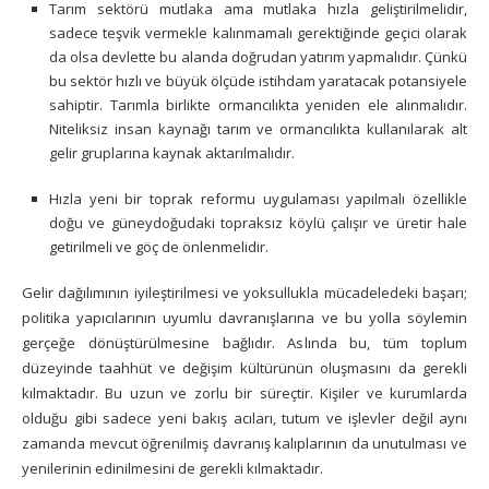
Tarım sektörü mutlaka ama mutlaka hızla geliştirilmelidir,
sadece teşvik vermekle kalınmamalı gerektiğinde geçici olarak
da olsa devlette bu alanda doğrudan yatırım yapmalıdır. Çünkü
bu sektör hızlı ve büyük ölçüde istihdam yaratacak potansiyele
sahiptir. Tarımla birlikte ormancılıkta yeniden ele alınmalıdır.
Niteliksiz insan kaynağı tarım ve ormancılıkta kullanılarak alt
gelir gruplarına kaynak aktarılmalıdır.
Hızla yeni bir toprak reformu uygulaması yapılmalı özellikle
doğu ve güneydoğudaki topraksız köylü çalışır ve üretir hale
getirilmeli ve göç de önlenmelidir.
Gelir dağılımının iyileştirilmesi ve yoksullukla mücadeledeki başarı;
politika yapıcılarının uyumlu davranışlarına ve bu yolla söylemin
gerçeğe dönüştürülmesine bağlıdır. Aslında bu, tüm toplum
düzeyinde taahhüt ve değişim kültürünün oluşmasını da gerekli
kılmaktadır. Bu uzun ve zorlu bir süreçtir. Kişiler ve kurumlarda
olduğu gibi sadece yeni bakış acıları, tutum ve işlevler değil aynı
zamanda mevcut öğrenilmiş davranış kalıplarının da unutulması ve
yenilerinin edinilmesini de gerekli kılmaktadır.