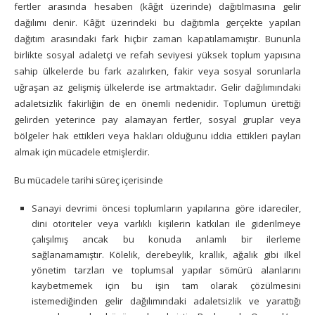
fertler arasında hesaben (kâğıt üzerinde) dağıtılmasına gelir
dağılımı denir. Kâğıt üzerindeki bu dağıtımla gerçekte yapılan
dağıtım arasındaki fark hiçbir zaman kapatılamamıştır. Bununla
birlikte sosyal adaletçi ve refah seviyesi yüksek toplum yapısına
sahip ülkelerde bu fark azalırken, fakir veya sosyal sorunlarla
uğraşan az gelişmiş ülkelerde ise artmaktadır. Gelir dağılımındaki
adaletsizlik fakirliğin de en önemli nedenidir. Toplumun ürettiği
gelirden yeterince pay alamayan fertler, sosyal gruplar veya
bölgeler hak ettikleri veya hakları olduğunu iddia ettikleri payları
almak için mücadele etmişlerdir.
Bu mücadele tarihi süreç içerisinde
Sanayi devrimi öncesi toplumların yapılarına göre idareciler,
dini otoriteler veya varlıklı kişilerin katkıları ile giderilmeye
çalışılmış ancak bu konuda anlamlı bir ilerleme
sağlanamamıştır. Kölelik, derebeylik, krallık, ağalık gibi ilkel
yönetim tarzları ve toplumsal yapılar sömürü alanlarını
kaybetmemek için bu işin tam olarak çözülmesini
istemediğinden gelir dağılımındaki adaletsizlik ve yarattığı