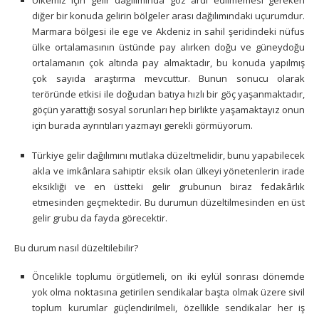
diğer bir konuda gelirin bölgeler arası dağılımındaki uçurumdur.
Marmara bölgesi ile ege ve Akdeniz in sahil şeridindeki nüfus
ülke ortalamasının üstünde pay alırken doğu ve güneydoğu
ortalamanın çok altında pay almaktadır, bu konuda yapılmış
çok sayıda araştırma mevcuttur. Bunun sonucu olarak
teröründe etkisi ile doğudan batıya hızlı bir göç yaşanmaktadır,
göçün yarattığı sosyal sorunları hep birlikte yaşamaktayız onun
için burada ayrıntıları yazmayı gerekli görmüyorum.
Türkiye gelir dağılımını mutlaka düzeltmelidir, bunu yapabilecek
akla ve imkânlara sahiptir eksik olan ülkeyi yönetenlerin irade
eksikliği ve en üstteki gelir grubunun biraz fedakârlık
etmesinden geçmektedir. Bu durumun düzeltilmesinden en üst
gelir grubu da fayda görecektir.
Bu durum nasıl düzeltilebilir?
Öncelikle toplumu örgütlemeli, on iki eylül sonrası dönemde
yok olma noktasına getirilen sendikalar başta olmak üzere sivil
toplum kurumlar güçlendirilmeli, özellikle sendikalar her iş