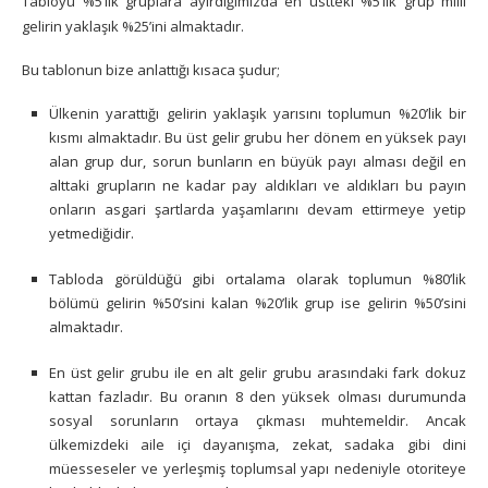
Tabloyu %5’lik gruplara ayırdığımızda en üstteki %5’lik grup milli
gelirin yaklaşık %25’ini almaktadır.
Bu tablonun bize anlattığı kısaca şudur;
Ülkenin yarattığı gelirin yaklaşık yarısını toplumun %20’lik bir
kısmı almaktadır. Bu üst gelir grubu her dönem en yüksek payı
alan grup dur, sorun bunların en büyük payı alması değil en
alttaki grupların ne kadar pay aldıkları ve aldıkları bu payın
onların asgari şartlarda yaşamlarını devam ettirmeye yetip
yetmediğidir.
Tabloda görüldüğü gibi ortalama olarak toplumun %80’lik
bölümü gelirin %50’sini kalan %20’lik grup ise gelirin %50’sini
almaktadır.
En üst gelir grubu ile en alt gelir grubu arasındaki fark dokuz
kattan fazladır. Bu oranın 8 den yüksek olması durumunda
sosyal sorunların ortaya çıkması muhtemeldir. Ancak
ülkemizdeki aile içi dayanışma, zekat, sadaka gibi dini
müesseseler ve yerleşmiş toplumsal yapı nedeniyle otoriteye