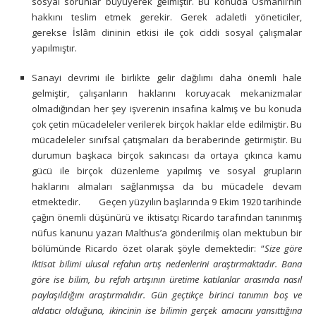
sosyal sorunlar büyüyerek gelmiştir. Bu konuda Osmanlı’nın
hakkını teslim etmek gerekir. Gerek adaletli yöneticiler,
gerekse İslâm dininin etkisi ile çok ciddi sosyal çalışmalar
yapılmıştır.
Sanayi devrimi ile birlikte gelir dağılımı daha önemli hale
gelmiştir, çalışanların haklarını koruyacak mekanizmalar
olmadığından her şey işverenin insafına kalmış ve bu konuda
çok çetin mücadeleler verilerek birçok haklar elde edilmiştir. Bu
mücadeleler sınıfsal çatışmaları da beraberinde getirmiştir. Bu
durumun başkaca birçok sakıncası da ortaya çıkınca kamu
gücü ile birçok düzenleme yapılmış ve sosyal grupların
haklarını almaları sağlanmışsa da bu mücadele devam
etmektedir. Geçen yüzyılın başlarında 9 Ekim 1920 tarihinde
çağın önemli düşünürü ve iktisatçı Ricardo tarafından tanınmış
nüfus kanunu yazarı Malthus’a gönderilmiş olan mektubun bir
bölümünde Ricardo özet olarak şöyle demektedir: “
Size göre
iktisat bilimi ulusal refahın artış nedenlerini araştırmaktadır. Bana
göre ise bilim, bu refah artışının üretime katılanlar arasında nasıl
paylaşıldığını araştırmalıdır. Gün geçtikçe birinci tanımın boş ve
aldatıcı olduğuna, ikincinin ise bilimin gerçek amacını yansıttığına