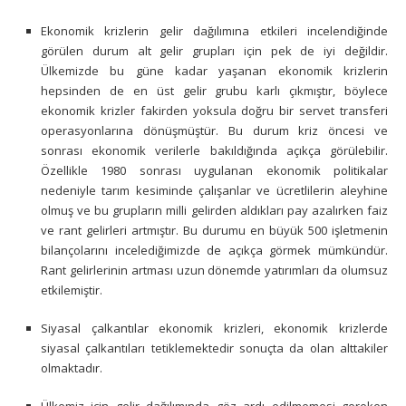
Ekonomik krizlerin gelir dağılımına etkileri incelendiğinde
görülen durum alt gelir grupları için pek de iyi değildir.
Ülkemizde bu güne kadar yaşanan ekonomik krizlerin
hepsinden de en üst gelir grubu karlı çıkmıştır, böylece
ekonomik krizler fakirden yoksula doğru bir servet transferi
operasyonlarına dönüşmüştür. Bu durum kriz öncesi ve
sonrası ekonomik verilerle bakıldığında açıkça görülebilir.
Özellikle 1980 sonrası uygulanan ekonomik politikalar
nedeniyle tarım kesiminde çalışanlar ve ücretlilerin aleyhine
olmuş ve bu grupların milli gelirden aldıkları pay azalırken faiz
ve rant gelirleri artmıştır. Bu durumu en büyük 500 işletmenin
bilançolarını incelediğimizde de açıkça görmek mümkündür.
Rant gelirlerinin artması uzun dönemde yatırımları da olumsuz
etkilemiştir.
Siyasal çalkantılar ekonomik krizleri, ekonomik krizlerde
siyasal çalkantıları tetiklemektedir sonuçta da olan alttakiler
olmaktadır.
Ülkemiz için gelir dağılımında göz ardı edilmemesi gereken