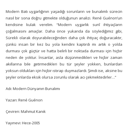
Modern Batı uygarlığının yaşadığı sorunların ve bunalımlı sürecin
nasıl bir sona doğru gitmekte olduğunun analizi. René Guénon’un
kendisine kulak verelim. “Modern uygarlık sunî ihtiyaçların
çoğalmasını amaçlar. Daha önce yukarıda da söylediğimiz gibi,
Sürekli olarak doyurabileceğinden daha çok ihtiyaç doğuracaktır,
çünkü insan bir kez bu yola kendini kaptırdı mı artık o yolda
durması çok güçtür ve hatta belirli bir noktada durması için hiçbir
neden de yoktur. İnsanlar, asla düşünmedikleri ve hiçbir zaman
akıllarına bile getirmedikleri bu tür şeyler yokken, bunlardan
yoksun oldukları için hiçbir ıstırap duymazlardı. Şimdi ise, aksine bu
şeyler onlarda eksik olursa zorunlu olarak acı çekmektedirler…”
Adı: Modern Dünyanın Bunalımı
Yazarı: René Guénon
Çeviren: Mahmut Kanık
Yayınevi: Hece-2005