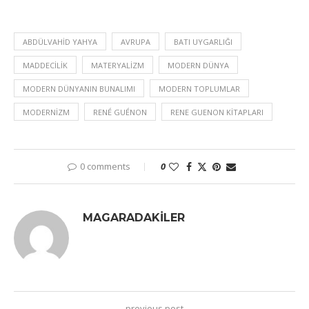
ABDÜLVAHID YAHYA
AVRUPA
BATI UYGARLIĞI
MADDECILIK
MATERYALIZM
MODERN DÜNYA
MODERN DÜNYANIN BUNALIMI
MODERN TOPLUMLAR
MODERNIZM
RENÉ GUÉNON
RENE GUENON KITAPLARI
0 comments
0
MAGARADAKILER
previous post