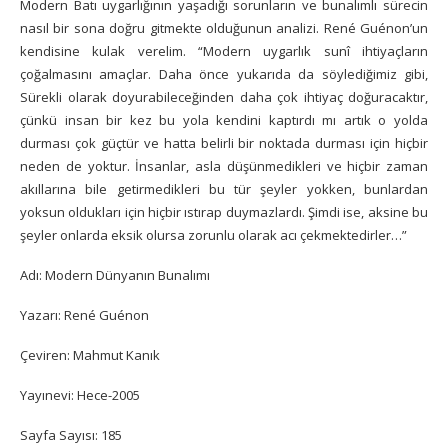
Modern Batı uygarlığının yaşadığı sorunların ve bunalımlı sürecin
nasıl bir sona doğru gitmekte olduğunun analizi. René Guénon’un
kendisine kulak verelim. “Modern uygarlık sunî ihtiyaçların
çoğalmasını amaçlar. Daha önce yukarıda da söylediğimiz gibi,
Sürekli olarak doyurabileceğinden daha çok ihtiyaç doğuracaktır,
çünkü insan bir kez bu yola kendini kaptırdı mı artık o yolda
durması çok güçtür ve hatta belirli bir noktada durması için hiçbir
neden de yoktur. İnsanlar, asla düşünmedikleri ve hiçbir zaman
akıllarına bile getirmedikleri bu tür şeyler yokken, bunlardan
yoksun oldukları için hiçbir ıstırap duymazlardı. Şimdi ise, aksine bu
şeyler onlarda eksik olursa zorunlu olarak acı çekmektedirler…”
Adı: Modern Dünyanın Bunalımı
Yazarı: René Guénon
Çeviren: Mahmut Kanık
Yayınevi: Hece-2005
Sayfa Sayısı: 185