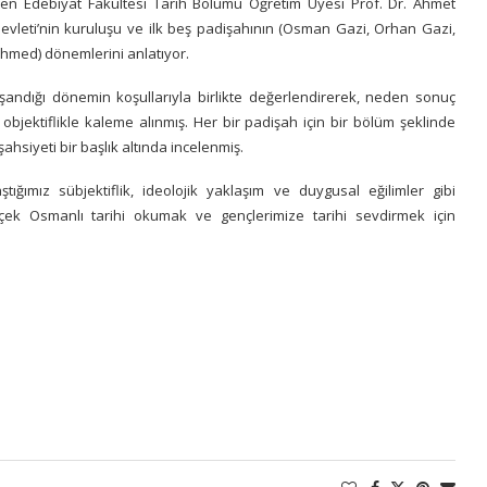
en Edebiyat Fakültesi Tarih Bölümü Öğretim Üyesi Prof. Dr. Ahmet
ı Devleti’nin kuruluşu ve ilk beş padişahının (Osman Gazi, Orhan Gazi,
hmed) dönemlerini anlatıyor.
yaşandığı dönemin koşullarıyla birlikte değerlendirerek, neden sonuç
iği objektiflikle kaleme alınmış. Her bir padişah için bir bölüm şeklinde
hsiyeti bir başlık altında incelenmiş.
ştığımız sübjektiflik, ideolojik yaklaşım ve duygusal eğilimler gibi
çek Osmanlı tarihi okumak ve gençlerimize tarihi sevdirmek için