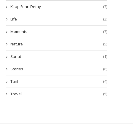
Kitap Fuarı Detay
(7)
Life
(2)
Moments
(7)
Nature
(5)
Sanat
(1)
Stories
(6)
Tarih
(4)
Travel
(5)