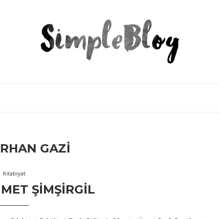
RHAN GAZI
Kitabiyat
AHMET ŞIMŞIRGIL