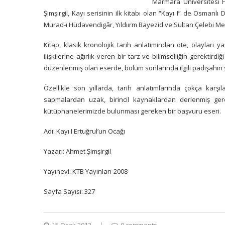
Marmara Üniversitesi F
Şimşirgil, Kayı serisinin ilk kitabı olan “Kayı I” de Osmanl
Murad-ı Hüdavendigâr, Yıldıırm Bayezid ve Sultan Çelebi Me
Kitap, klasik kronolojik tarih anlatımından öte, olayları 
ilişkilerine ağırlık veren bir tarz ve bilimselliğin gerektird
düzenlenmiş olan eserde, bölüm sonlarında ilgili padişahın şa
Özellikle son yıllarda, tarih anlatımlarında çokça karşıla
sapmalardan uzak, birincil kaynaklardan derlenmiş ger
kütüphanelerimizde bulunması gereken bir başvuru eseri.
Adı: Kayı I Ertuğrul’un Ocağı
Yazarı: Ahmet Şimşirgil
Yayınevi: KTB Yayınları-2008
Sayfa Sayısı: 327