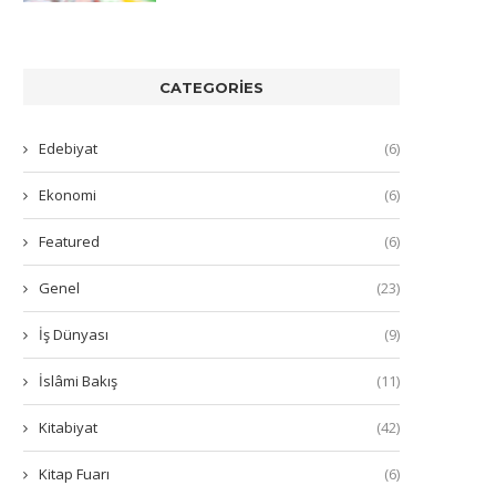
CATEGORIES
Edebiyat
(6)
Ekonomi
(6)
Featured
(6)
Genel
(23)
İş Dünyası
(9)
İslâmi Bakış
(11)
Kitabiyat
(42)
Kitap Fuarı
(6)