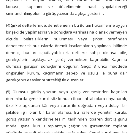
konusu, kapsamı ve düzeltmenin nasıl yapılabileceği
sınırlandırılmış olumlu görüş yazısında açıkça gösterilir.
(4) Şirket defterlerinde, denetlemenin bu Bölüm hükümlerine uygun
bir şekilde yapılmasına ve sonuçlara varılmasına olanak vermeyen
ölçüde belirsizliklerin bulunması veya şirket tarafından
denetlenecek hususlarda önemli kısıtlamaların yapılması hâlinde
denetçi, bunları ispatlayabilecek delillere sahip olmasa bile,
gerekçelerini açıklayarak görüş vermekten kaçınabilir. Kaçınma
olumsuz görüşün sonuçlarını doğurur. Geçici 3 üncü maddede
öngörülen kurum, kaçınmanın sebep ve usulü ile buna dair
gerekçenin esaslarını bir tebliğ ile düzenler.
(5) Olumsuz görüş yazılan veya görüş verilmesinden kaçınılan
durumlarda genel kurul, söz konusu finansal tablolara dayanarak,
özellikle açıklanan kâr veya zarar ile doğrudan veya dolaylı bir
şekilde ilgili olan bir karar alamaz. Bu hâllerde yönetim kurulu,
görüş yazısının kendisine teslimi tarihinden itibaren dört iş günü
içinde, genel kurulu toplantıya çağırır ve görevinden toplantı
gününde geçerli olacak şekilde istifa eder. Genel kurul yeni bir