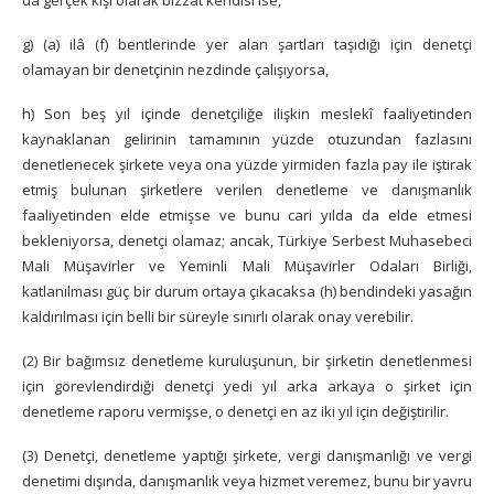
da gerçek kişi olarak bizzat kendisi ise,
g) (a) ilâ (f) bentlerinde yer alan şartları taşıdığı için denetçi
olamayan bir denetçinin nezdinde çalışıyorsa,
h) Son beş yıl içinde denetçiliğe ilişkin meslekî faaliyetinden
kaynaklanan gelirinin tamamının yüzde otuzundan fazlasını
denetlenecek şirkete veya ona yüzde yirmiden fazla pay ile iştirak
etmiş bulunan şirketlere verilen denetleme ve danışmanlık
faaliyetinden elde etmişse ve bunu cari yılda da elde etmesi
bekleniyorsa, denetçi olamaz; ancak, Türkiye Serbest Muhasebeci
Mali Müşavirler ve Yeminli Mali Müşavirler Odaları Birliği,
katlanılması güç bir durum ortaya çıkacaksa (h) bendindeki yasağın
kaldırılması için belli bir süreyle sınırlı olarak onay verebilir.
(2) Bir bağımsız denetleme kuruluşunun, bir şirketin denetlenmesi
için görevlendirdiği denetçi yedi yıl arka arkaya o şirket için
denetleme raporu vermişse, o denetçi en az iki yıl için değiştirilir.
(3) Denetçi, denetleme yaptığı şirkete, vergi danışmanlığı ve vergi
denetimi dışında, danışmanlık veya hizmet veremez, bunu bir yavru