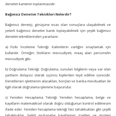
denetim kanıtının toplanmasıdır.
Bağımsız Denetim Teknikleri Nelerdir?
Bağımsız denetçi, görüşüne esas olan sonuçlara ulaşabilmek ve
yeterli bağımsız denetim kanıtı toplayabilmek için çeşitli bağımsız
denetim tekniklerinden yararlanır.
a) Fiziki İnceleme Tekniği: Kalemlerin varlığını onaylamak için
kullanılır. Örneğin; Stokların mevcudiyeti, maaş alan personelin
mevcudiyeti gibi.
b) Doğrulama Tekniği: Doğrulama, sunulan bilgilerin veya var olan
şartların dolaysız olarak üçüncü kişilerden teyit edilme sürecidir.
Denetlenen işletmenin alacakları, borçları ve banka mevduatları ile
ilgili olarak doğrulama işlemine başvurulur.
c) Yeniden Hesaplama Tekniği: Yeniden hesaplama, belge ve
kayıtların matematiksel olarak doğru olduğunun kontrol edilmesini
ifade eder. Yeniden hesaplama tekniği faiz tahakkukları gibi çeşitli
tahakkuklar, belirli muhasebe kayıtlarının özetleri ve müşteri