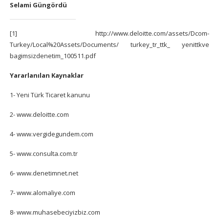
Selami Güngördü
[1] http://www.deloitte.com/assets/Dcom-
Turkey/Local%20Assets/Documents/ turkey_tr_ttk_ yenittkve
bagimsizdenetim_100511.pdf
Yararlanılan Kaynaklar
1- Yeni Türk Ticaret kanunu
2- www.deloitte.com
4- www.vergidegundem.com
5- www.consulta.com.tr
6- www.denetimnet.net
7- www.alomaliye.com
8- www.muhasebeciyizbiz.com