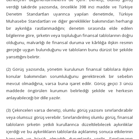
verdiği takdirde yazısında, öncelikle 398 inci madde ve Türkiye
Denetim Standartları uyarınca yapılan denetimde, Türkiye
Muhasebe Standartları ve diğer gereklilikler bakımından herhangi
bir aykırılığa rastlanmadığını; denetim sırasında elde edilen
bilgilerine göre, şirketin veya topluluğun finansal tablolarının doğru
olduğunu, malvarlığı ile finansal duruma ve kârlılığa ilişkin resmin
gerçeğe uygun bulunduğunu ve tabloların bunu dürüst bir şekilde
yansıttığını belirtir.
(2) Görüş yazısında, yönetim kurulunun finansal tablolara ilişkin
konular bakımından sorumluluğunu gerektirecek bir sebebin
mevcut olmadığına, varsa buna işaret edilir. Görüş geçici 3 üncü
maddede öngörülen kurumun belirlediği şekilde ve herkesin
anlayabileceği bir dille yazılır.
(3) Çekinceleri varsa denetçi, olumlu görüş yazısını sınırlandırabilir
veya olumsuz görüş verebilir. Sınırlandırılmış olumlu görüş, finansal
tabloların şirketin yetkili kurullarınca düzeltilebilecek aykırılıklar
içerdiği ve bu aykırılıkların tablolarda açıklanmış sonuca etkilerinin
kapsamlı ve büyük olmadığı durumlarda verilir. Sınırlamanın