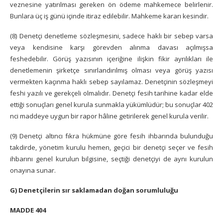
veznesine yatırılması gereken ön ödeme mahkemece belirlenir.
Bunlara üç iş günü içinde itiraz edilebilir. Mahkeme kararı kesindir.
(8) Denetçi denetleme sözleşmesini, sadece haklı bir sebep varsa
veya kendisine karşı görevden alınma davası açılmışsa
feshedebilir. Görüş yazısının içeriğine ilişkin fikir ayrılıkları ile
denetlemenin şirketçe sınırlandırılmış olması veya görüş yazısı
vermekten kaçınma haklı sebep sayılamaz. Denetçinin sözleşmeyi
feshi yazılı ve gerekçeli olmalıdır. Denetçi fesih tarihine kadar elde
ettiği sonuçları genel kurula sunmakla yükümlüdür; bu sonuçlar 402
nci maddeye uygun bir rapor hâline getirilerek genel kurula verilir.
(9) Denetçi altıncı fıkra hükmüne göre fesih ihbarında bulunduğu
takdirde, yönetim kurulu hemen, geçici bir denetçi seçer ve fesih
ihbarını genel kurulun bilgisine, seçtiği denetçiyi de aynı kurulun
onayına sunar.
G) Denetçilerin sır saklamadan doğan sorumluluğu
MADDE 404