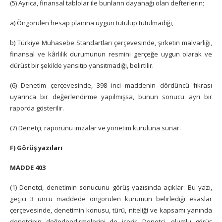
(5) Ayrıca, finansal tablolar ile bunların dayanağı olan defterlerin;
a) Öngörülen hesap planına uygun tutulup tutulmadığı,
b) Türkiye Muhasebe Standartları çerçevesinde, şirketin malvarlığı,
finansal ve kârlılık durumunun resmini gerçeğe uygun olarak ve
dürüst bir şekilde yansıtıp yansıtmadığı, belirtilir.
(6) Denetim çerçevesinde, 398 inci maddenin dördüncü fıkrası
uyarınca bir değerlendirme yapılmışsa, bunun sonucu ayrı bir
raporda gösterilir.
(7) Denetçi, raporunu imzalar ve yönetim kuruluna sunar.
F) Görüş yazıları
MADDE 403
(1) Denetçi, denetimin sonucunu görüş yazısında açıklar. Bu yazı,
geçici 3 üncü maddede öngörülen kurumun belirlediği esaslar
çerçevesinde, denetimin konusu, türü, niteliği ve kapsamı yanında
denetçinin değerlendirmelerini de içerir. Denetçi, olumlu görüş