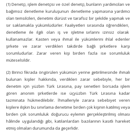
(1) Denetçi, işlem denetçisi ve özel denetçi, bunların yardımcıları ve
bağımsız denetleme kuruluşunun denetleme yapmasına yardımcı
olan temsilcileri, denetimi dürüst ve tarafsız bir şekilde yapmak ve
sır saklamakla yükümlüdürler. Faaliyetleri sırasında öğrendikleri,
denetleme ile ilgili olan iş ve işletme sırlarını izinsiz olarak
kullanamazlar. Kasten veya ihmal ile yükümlerini ihlal edenler
şirkete ve zarar verdikleri takdirde bağlı şirketlere karşı
sorumludurlar. Zarar veren kişi birden fazla ise sorumluluk
müteselsildir.
(2) Birinci fıkrada öngörülen yükümün yerine getirilmesinde ihmali
bulunan kişiler hakkında, verdikleri zarar sebebiyle, her bir
denetim için yüzbin Türk Lirasına, pay senetleri borsada işlem
gören anonim şirketlerde ise üçyüzbin Türk Lirasına kadar
tazminata hükmedilebilir. İhmalleriyle zarara sebebiyet veren
kişilere ilişkin bu sınırlama denetime birden çok kişinin katılmış veya
birden çok sorumluluk doğurucu eylemin gerçekleştirilmiş olması
hâlinde uygulandığı gibi, katılanlardan bazılarının kasıtlı hareket
etmiş olmaları durumunda da geçerlidir.