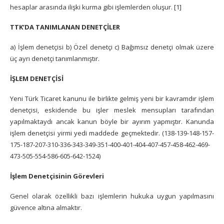
hesaplar arasında ilişki kurma gibi işlemlerden oluşur. [1]
TTK’DA TANIMLANAN DENETÇİLER
a) İşlem denetçisi b) Özel denetçi c) Bağımsız denetçi olmak üzere
üç ayrı denetçi tanımlanmıştır.
İŞLEM DENETÇİSİ
Yeni Türk Ticaret kanunu ile birlikte gelmiş yeni bir kavramdır işlem
denetçisi, eskidende bu işler meslek mensupları tarafından
yapılmaktaydı ancak kanun böyle bir ayırım yapmıştır. Kanunda
işlem denetçisi yirmi yedi maddede geçmektedir. (138-139-148-157-
175-187-207-310-336-343-349-351-400-401-404-407-457-458-462-469-
473-505-554-586-605-642-1524)
İşlem Denetçisinin Görevleri
Genel olarak özellikli bazı işlemlerin hukuka uygun yapılmasını
güvence altına almaktır.