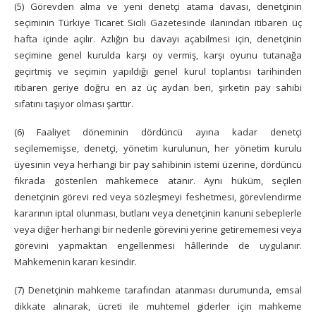
(5) Görevden alma ve yeni denetçi atama davası, denetçinin
seçiminin Türkiye Ticaret Sicili Gazetesinde ilanından itibaren üç
hafta içinde açılır. Azlığın bu davayı açabilmesi için, denetçinin
seçimine genel kurulda karşı oy vermiş, karşı oyunu tutanağa
geçirtmiş ve seçimin yapıldığı genel kurul toplantısı tarihinden
itibaren geriye doğru en az üç aydan beri, şirketin pay sahibi
sıfatını taşıyor olması şarttır.
(6) Faaliyet döneminin dördüncü ayına kadar denetçi
seçilememişse, denetçi, yönetim kurulunun, her yönetim kurulu
üyesinin veya herhangi bir pay sahibinin istemi üzerine, dördüncü
fıkrada gösterilen mahkemece atanır. Aynı hüküm, seçilen
denetçinin görevi red veya sözleşmeyi feshetmesi, görevlendirme
kararının iptal olunması, butlanı veya denetçinin kanuni sebeplerle
veya diğer herhangi bir nedenle görevini yerine getirememesi veya
görevini yapmaktan engellenmesi hâllerinde de uygulanır.
Mahkemenin kararı kesindir.
(7) Denetçinin mahkeme tarafından atanması durumunda, emsal
dikkate alınarak, ücreti ile muhtemel giderler için mahkeme