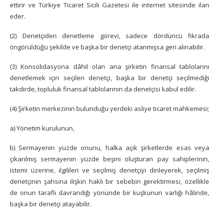
ettirir ve Türkiye Ticaret Sicili Gazetesi ile internet sitesinde ilan
eder.
(2) Denetçiden denetleme görevi, sadece dördüncü fıkrada
öngörüldüğü şekilde ve başka bir denetçi atanmışsa geri alınabilir.
(3) Konsolidasyona dâhil olan ana şirketin finansal tablolarını
denetlemek için seçilen denetçi, başka bir denetçi seçilmediği
takdirde, topluluk finansal tablolarının da denetçisi kabul edilir.
(4) Şirketin merkezinin bulunduğu yerdeki asliye ticaret mahkemesi;
a) Yönetim kurulunun,
b) Sermayenin yüzde onunu, halka açık şirketlerde esas veya
çıkarılmış sermayenin yüzde beşini oluşturan pay sahiplerinin,
istemi üzerine, ilgilileri ve seçilmiş denetçiyi dinleyerek, seçilmiş
denetçinin şahsına ilişkin haklı bir sebebin gerektirmesi, özellikle
de onun taraflı davrandığı yönünde bir kuşkunun varlığı hâlinde,
başka bir denetçi atayabilir.