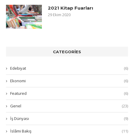
2021 Kitap Fuarları
29 Ekim 2020
CATEGORIES
Edebiyat
(6)
Ekonomi
(6)
Featured
(6)
Genel
(23)
İş Dünyası
(9)
İslâmi Bakış
(11)