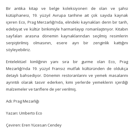
Bir antika kitap ve belge koleksiyoneri de olan ve şahsi
kütüphanesi, 19. yüzyıl Avrupa tarihine ait çok sayıda kaynak
içeren Eco, Prag Merzarlığı’nda, elindeki kaynakları derin bir tarih,
edebiyat ve kültür birikimiyle harmanlayıp romanlaştırıyor. Kitabın
sayfaları arasına dönemin kaynaklarından seçilmiş resimlerin
serpiştirilmiş olmasının, esere ayrı bir zenginlik kattığını
söyleyebiliriz.
Entelektüel kimliğinin yanı sıra bir gurme olan Eco, Prag
Mezarlığı’nda 19. yüzyıl Fransız mutfak kültüründen de oldukça
detaylı bahsediyor. Dönemin restoranlarını ve yemek masalarını
ayrıntılı olarak tasvir ederken, kimi yerlerde yemeklerin içerdiği
malzemeler ve tariflere de yer verilmiş.
Adı: Prag Mezarlığı
Yazarı: Umberto Eco
Çeviren: Eren Yücesan Cendey